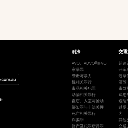
刑法
交通
AVO、ADVO和FVO
超速
家暴罪
开车
袭击与暴力
违章
e.com.au
性相关罪行
酒驾
毒品相关犯罪
毒驾
动物相关罪行
疏忽
it
盗窃、入室与抢劫
危险
绑架罪与非法关押
过期
死亡相关罪行
为
诈骗罪
其他
财产及犯罪所得罪
交通