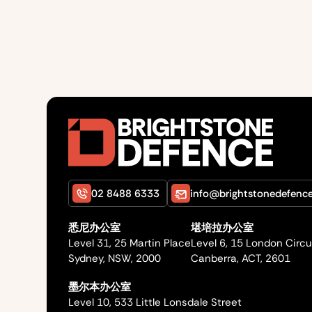
02 8488 6333
info@brightstonedefenc
悉尼办公室
堪培拉办公室
Level 31, 25 Martin Place
Level 6, 15 London Circu
Sydney, NSW, 2000
Canberra, ACT, 2601
墨尔本办公室
Level 10, 533 Little Lonsdale Street