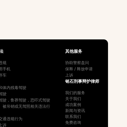
法
其他服务
违规
协助警察盘问
用手机
保释 / 释放申请
停车
上诉
铭石刑事辩护律师
和体内残毒驾驶
我们的服务
驾驶
关于我们
驾驶，鲁莽驾驶，恐吓式驾驶
成功案例
、被吊销或无驾照相关违法行
新闻与资讯
联系我们
交通违规行为
免费咨询
上诉