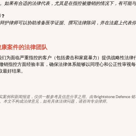
。如果有合适的法律代表，尤其是在指控被撤销的情况下，有可能
师？
辩护律师可以协助准备医学证据、撰写法律陈词，并在法庭上代表
健康案件的法律团队
efence，我们为面临严重指控的客户（包括袭击和家庭暴力）提供战略性
取撤销指控方面经验丰富，确保法律体系能够以同理心和公正性审视
取最好结果。
例和新闻报道，仅供一般参考及信息分享之用。由 Brightstone Defenc
o 审阅。本文不构成法律意见，如有具体法律问题，请咨询专业律师。