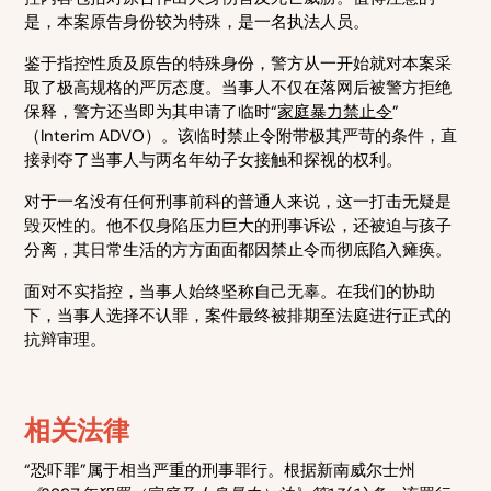
是，本案原告身份较为特殊，是一名执法人员。
鉴于指控性质及原告的特殊身份，警方从一开始就对本案采
取了极高规格的严厉态度。当事人不仅在落网后被警方拒绝
保释，警方还当即为其申请了临时“
家庭暴力禁止令
”
（Interim ADVO）。该临时禁止令附带极其严苛的条件，直
接剥夺了当事人与两名年幼子女接触和探视的权利。
对于一名没有任何刑事前科的普通人来说，这一打击无疑是
毁灭性的。他不仅身陷压力巨大的刑事诉讼，还被迫与孩子
分离，其日常生活的方方面面都因禁止令而彻底陷入瘫痪。
面对不实指控，当事人始终坚称自己无辜。在我们的协助
下，当事人选择不认罪，案件最终被排期至法庭进行正式的
抗辩审理。
相关法律
“恐吓罪”属于相当严重的刑事罪行。根据新南威尔士州