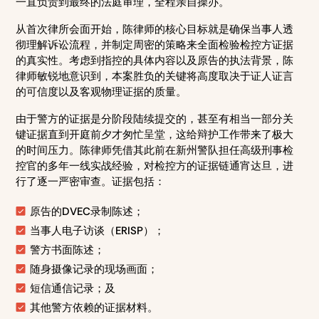
一直负责到最终的法庭审理，全程亲自操办。
从首次律所会面开始，陈律师的核心目标就是确保当事人透
彻理解诉讼流程，并制定周密的策略来全面检验检控方证据
的真实性。考虑到指控的具体内容以及原告的执法背景，陈
律师敏锐地意识到，本案胜负的关键将高度取决于证人证言
的可信度以及客观物理证据的质量。
由于警方的证据是分阶段陆续提交的，甚至有相当一部分关
键证据直到开庭前夕才匆忙呈堂，这给辩护工作带来了极大
的时间压力。陈律师凭借其此前在新州警队担任高级刑事检
控官的多年一线实战经验，对检控方的证据链通宵达旦，进
行了逐一严密审查。证据包括：
原告的DVEC录制陈述；
当事人电子访谈（ERISP）；
警方书面陈述；
随身摄像记录的现场画面；
短信通信记录；及
其他警方依赖的证据材料。