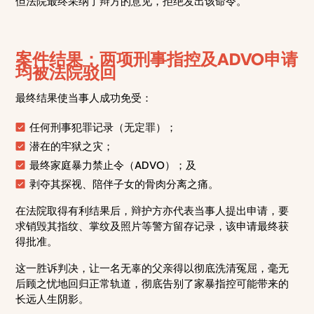
但法院最终采纳了辩方的意见，拒绝发出该命令。
案件结果：两项刑事指控及ADVO申请
均被法院驳回
最终结果使当事人成功免受：
任何刑事犯罪记录（无定罪）；
潜在的牢狱之灾；
最终家庭暴力禁止令（ADVO）；及
剥夺其探视、陪伴子女的骨肉分离之痛。
在法院取得有利结果后，辩护方亦代表当事人提出申请，要
求销毁其指纹、掌纹及照片等警方留存记录，该申请最终获
得批准。
这一胜诉判决，让一名无辜的父亲得以彻底洗清冤屈，毫无
后顾之忧地回归正常轨道，彻底告别了家暴指控可能带来的
长远人生阴影。