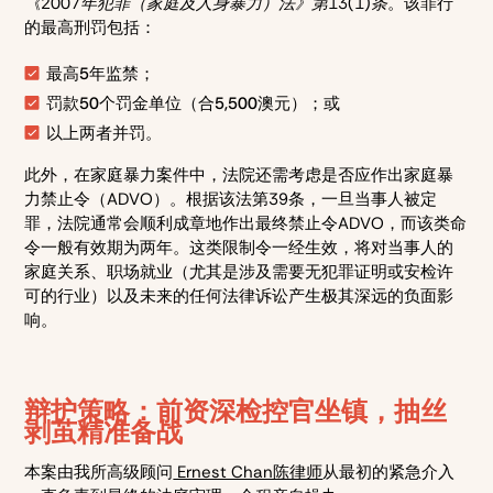
《2007年犯罪（家庭及人身暴力）法》第13(1)条
。该罪行
的最高刑罚包括：
最高5年监禁；
罚款50个罚金单位（合5,500澳元）；或
以上两者并罚。
此外，在家庭暴力案件中，法院还需考虑是否应作出家庭暴
力禁止令（ADVO）。根据该法第39条，一旦当事人被定
罪，法院通常会顺利成章地作出最终禁止令ADVO，而该类命
令一般有效期为两年。这类限制令一经生效，将对当事人的
家庭关系、职场就业（尤其是涉及需要无犯罪证明或安检许
可的行业）以及未来的任何法律诉讼产生极其深远的负面影
响。
辩护策略：前资深检控官坐镇，抽丝
剥茧精准备战
本案由我所高级顾问
Ernest Chan陈律师
从最初的紧急介入