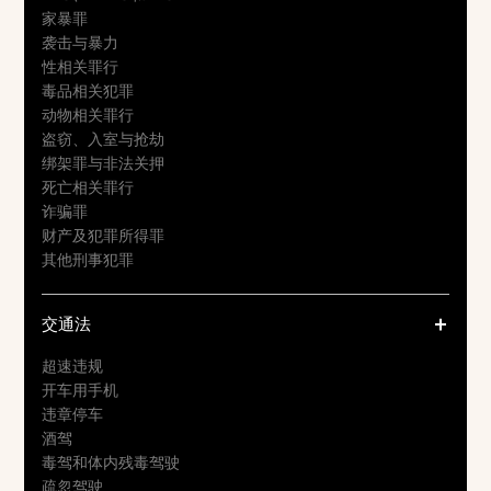
家暴罪
袭击与暴力
性相关罪行
毒品相关犯罪
动物相关罪行
盗窃、入室与抢劫
绑架罪与非法关押
死亡相关罪行
诈骗罪
财产及犯罪所得罪
其他刑事犯罪
交通法
超速违规
开车用手机
违章停车
酒驾
毒驾和体内残毒驾驶
疏忽驾驶