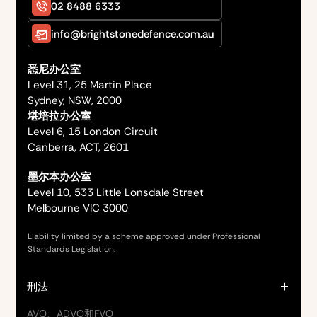
02 8488 6333
info@brightstonedefence.com.au
悉尼办公室
Level 31, 25 Martin Place
Sydney, NSW, 2000
堪培拉办公室
Level 6, 15 London Circuit
Canberra, ACT, 2601
墨尔本办公室
Level 10, 533 Little Lonsdale Street
Melbourne VIC 3000
Liability limited by a scheme approved under Professional
Standards Legislation.
刑法
AVO、ADVO和FVO