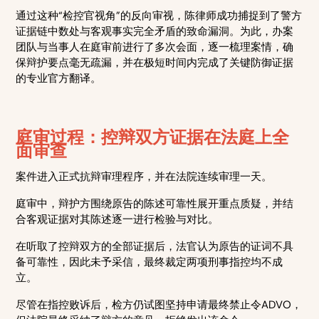
通过这种“检控官视角”的反向审视，陈律师成功捕捉到了警方
证据链中数处与客观事实完全矛盾的致命漏洞。为此，办案
团队与当事人在庭审前进行了多次会面，逐一梳理案情，确
保辩护要点毫无疏漏，并在极短时间内完成了关键防御证据
的专业官方翻译。
庭审过程：控辩双方证据在法庭上全
面审查
案件进入正式抗辩审理程序，并在法院连续审理一天。
庭审中，辩护方围绕原告的陈述可靠性展开重点质疑，并结
合客观证据对其陈述逐一进行检验与对比。
在听取了控辩双方的全部证据后，法官认为原告的证词不具
备可靠性，因此未予采信，最终裁定两项刑事指控均不成
立。
尽管在指控败诉后，检方仍试图坚持申请最终禁止令ADVO，