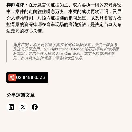
律师点评：
在涉及言词证据为主、双方各执一词的家暴诉讼
中，案件的走向往往瞬息万变。本案的成功再次证明：及早
介入精准研判、对控方证据链的极限施压、以及具备警方检
控背景的资深律师在庭审现场的高清拆解，是决定当事人命
运走向的核心关键。
免责声明：
本文内容基于真实案例和新闻报道，仅供一般参考
及信息分享之用。由 Brightstone Defence 铭石刑事辩护律师团
队撰写，并由合伙人律师 Alex Cao 审阅。本文不构成法律意
见，如有具体法律问题，请咨询专业律师。
02 8488 6333
分享这篇文章