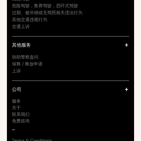
危险驾驶，鲁莽驾驶，恐吓式驾驶
过期、被吊销或无驾照相关违法行为
其他交通违规行为
交通上诉
其他服务
协助警察盘问
保释 / 释放申请
上诉
公司
服务
关于
联系我们
免费咨询
_
Terms & Conditions