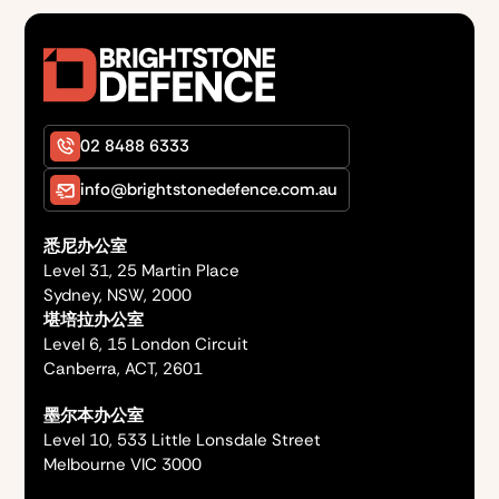
02 8488 6333
info@brightstonedefence.com.au
悉尼办公室
Level 31, 25 Martin Place
Sydney, NSW, 2000
堪培拉办公室
Level 6, 15 London Circuit
Canberra, ACT, 2601
墨尔本办公室
Level 10, 533 Little Lonsdale Street
Melbourne VIC 3000