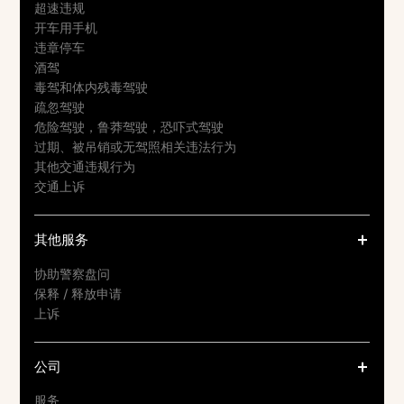
超速违规
开车用手机
违章停车
酒驾
毒驾和体内残毒驾驶
疏忽驾驶
危险驾驶，鲁莽驾驶，恐吓式驾驶
过期、被吊销或无驾照相关违法行为
其他交通违规行为
交通上诉
其他服务
协助警察盘问
保释 / 释放申请
上诉
公司
服务