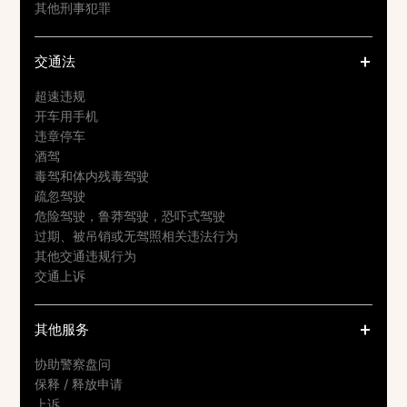
其他刑事犯罪
交通法
超速违规
开车用手机
违章停车
酒驾
毒驾和体内残毒驾驶
疏忽驾驶
危险驾驶，鲁莽驾驶，恐吓式驾驶
过期、被吊销或无驾照相关违法行为
其他交通违规行为
交通上诉
其他服务
协助警察盘问
保释 / 释放申请
上诉