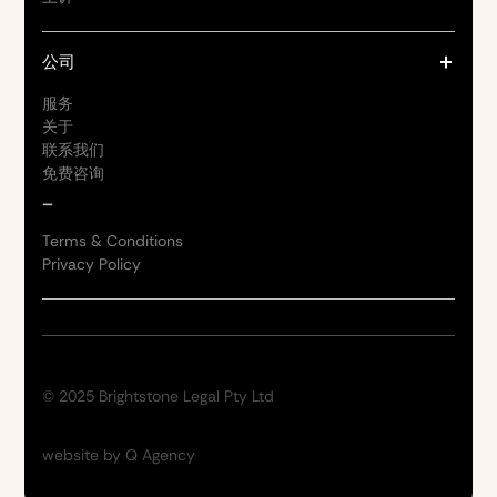
公司
服务
关于
联系我们
免费咨询
_
Terms & Conditions
Privacy Policy
© 2025 Brightstone Legal Pty Ltd
website by Q Agency