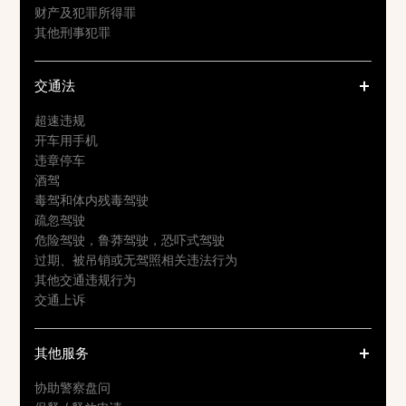
财产及犯罪所得罪
其他刑事犯罪
交通法
超速违规
开车用手机
违章停车
酒驾
毒驾和体内残毒驾驶
疏忽驾驶
危险驾驶，鲁莽驾驶，恐吓式驾驶
过期、被吊销或无驾照相关违法行为
其他交通违规行为
交通上诉
其他服务
协助警察盘问